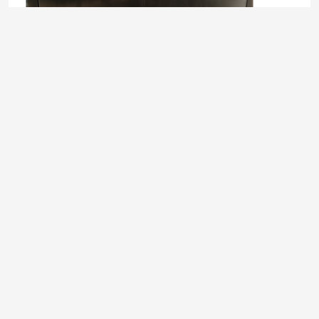
Sobre nós
Testes de resistência da ruptura
Excursão da fábrica
Controle da qualidade
Contacte-nos
Notícia
Filtros de ar do motor automotivo
Filtros de ar automotivos da cabine