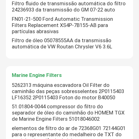
Filtro fluido de transmissão automática do filtro
24236933 da transmissão do GM 07-22 auto
Sobre nós
FN01-21-500 Ford Automatic Transmission
Filters Replacement XS4P-7B155-AB para
partículas abrasivas
Excursão da fábrica
Filtro de óleo 05078555AA da transmissão
automática de VW Routan Chrysler V6 3.6L
Controle da qualidade
Marine Engine Filters
Contacte-nos
5262313 máquina escavadora Oil Filter do
caminhão das peças sobresselentes 2P0115403
Notícia
LF16352 2P0115403 Foton do motor B40050
51.01804-0044 compressor do filtro do
separador de óleo do caminhão do HOMEM TGX
Filtros de ar do motor automotivo
de Marine Engine Filters 51018046002
elementos de filtro do ar de 72368G01 72144G01
para o representante do medalheiro de TXT do
Filtros de ar automotivos da cabine