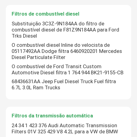
Filtros de combustível diesel
Substituição 3C3Z-9N184AA do filtro de
combustível diesel de F81Z9N184AA para Ford
Trks Diesel
O combustível diesel Inline do velocista de
05117492AA Dodge filtra 6460920201 Mercedes
Diesel Particulate Filter
O combustível de Ford Transit Custom
Automotive Diesel filtra 1 764 944 BK21-9155-CB
68436631AA Jeep Fuel Diesel Truck Fuel filtra
6.7L 3.0L Ram Trucks
Casa
Filtros da transmissão automática
Produtos
24 34 1 423 376 Audi Automatic Transmission
Filters 01V 325 429 V8 4.2L para a VW de BMW
Vídeos