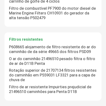
carrinho de golfe de 4 ciclos
Filtro de combustível PF7900 do motor diesel de
Filtro de combustível do automóvel
Marine Engine Filters CH10931 do gerador da
alta tensão P502479
Filtro de óleo do cartucho
Filtros resistentes
Rotação em filtro de óleo
P608665 alojamento de filtro resistente do ar do
caminhão de da série 49665 dos filtros PSD09
Filtros de combustível diesel
O ar do caminhão 21496510 pesado filtra o filtro
de ar de D11B Penta
Rotação superior de 21707134 filtros resistentes
Filtros da transmissão automática
do caminhão em P559031 LF3321 para a capa de
chuva de
Filtro de ar resistente Impuirties prejudicial de
Marine Engine Filters
21496510 caminhões para Penta D11B
Filtros resistentes