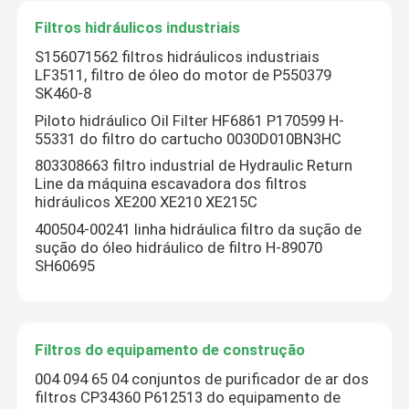
Filtros hidráulicos industriais
Filtros hidráulicos industriais
S156071562 filtros hidráulicos industriais
LF3511, filtro de óleo do motor de P550379
SK460-8
Filtros do equipamento de construção
Piloto hidráulico Oil Filter HF6861 P170599 H-
55331 do filtro do cartucho 0030D010BN3HC
Filtros do poder do gerador
803308663 filtro industrial de Hydraulic Return
Line da máquina escavadora dos filtros
hidráulicos XE200 XE210 XE215C
Filtro do trator do gramado
400504-00241 linha hidráulica filtro da sução de
sução do óleo hidráulico de filtro H-89070
SH60695
Filtros da motocicleta
Filtros do equipamento de construção
004 094 65 04 conjuntos de purificador de ar dos
filtros CP34360 P612513 do equipamento de