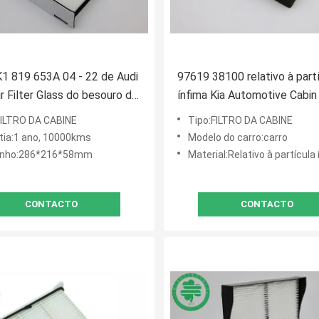
K1 819 653A 04 - 22 de Audi
97619 38100 relativo à part
ir Filter Glass do besouro da
ínfima Kia Automotive Cabin 
Filters para Hyundai
FILTRO DA CABINE
Tipo:FILTRO DA CABINE
tia:1 ano, 10000kms
Modelo do carro:carro
nho:286*216*58mm
Material:Relativo à partícula 
CONTACTO
CONTACTO