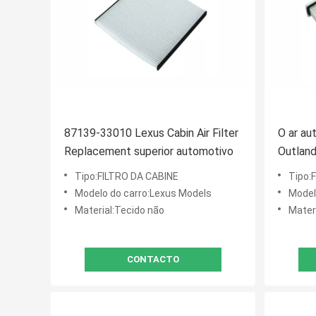
87139-33010 Lexus Cabin Air Filter
O ar au
Replacement superior automotivo
Outlande
cabine
Tipo:FILTRO DA CABINE
Tipo:
Lancer
Modelo do carro:Lexus Models
Model
Material:Tecido não
Materi
CONTACTO