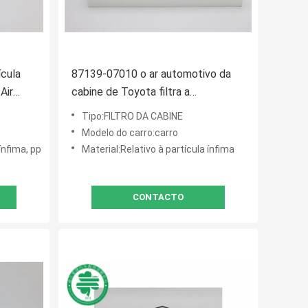
ícula
87139-07010 o ar automotivo da
Air
cabine de Toyota filtra a
substituição para Lexus Scion
Tipo:FILTRO DA CABINE
Subaru
Modelo do carro:carro
ínfima, pp
Material:Relativo à partícula ínfima
CONTACTO