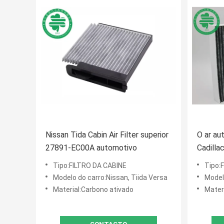
Nissan Tida Cabin Air Filter superior
O ar au
27891-EC00A automotivo
Cadilla
o ar fr
Tipo:FILTRO DA CABINE
Tipo:
Modelo do carro:Nissan, Tiida Versa
Model
Material:Carbono ativado
Mater