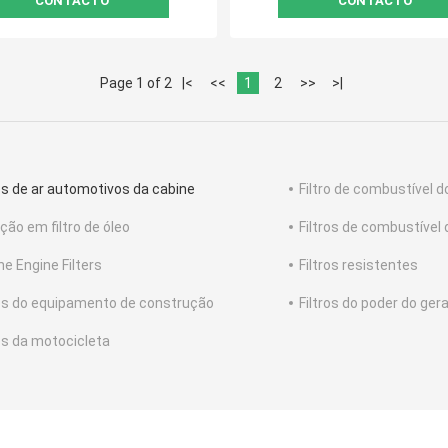
CONTACTO
CONTACTO
Page 1 of 2
|<
<<
1
2
>>
>|
ros de ar automotivos da cabine
Filtro de combustível 
ção em filtro de óleo
Filtros de combustível 
ne Engine Filters
Filtros resistentes
ros do equipamento de construção
Filtros do poder do ger
ros da motocicleta