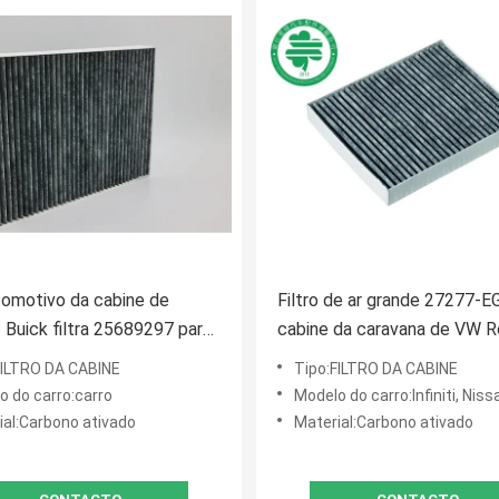
tomotivo da cabine de
Filtro de ar grande 27277-E
c Buick filtra 25689297 para
cabine da caravana de VW R
esco limpo
Dodge para Infiniti Nissan
FILTRO DA CABINE
Tipo:FILTRO DA CABINE
o do carro:carro
Modelo do carro:Infiniti, Niss
ial:Carbono ativado
Material:Carbono ativado