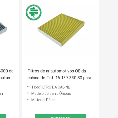
G000 da
Filtros de ar automotivos OE da
outan
cabine de Fiat: 16 137 330 80 para
Citroen Peugeot
Tipo:FILTRO DA CABINE
an
Modelo do carro:Ônibus
Material:Pólen