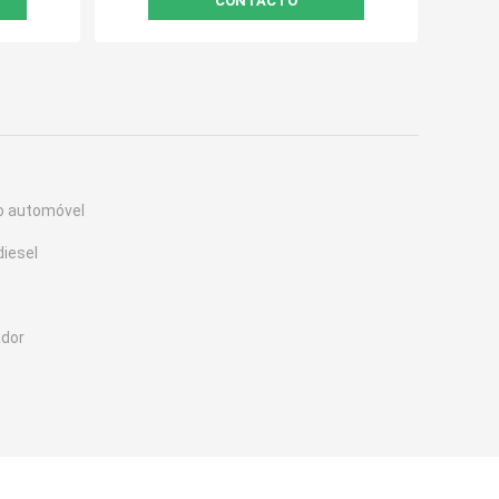
CONTACTO
do automóvel
diesel
ador