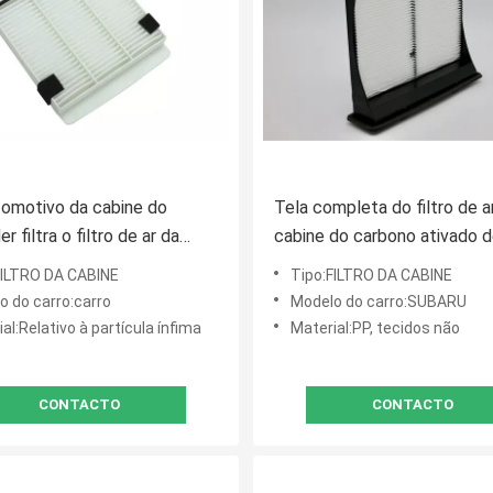
tomotivo da cabine do
Tela completa do filtro de a
r filtra o filtro de ar da
cabine do carbono ativado 
 de MR398288 Mitsubishi
72880 FG000 Subaru
FILTRO DA CABINE
Tipo:FILTRO DA CABINE
o do carro:carro
Modelo do carro:SUBARU
al:Relativo à partícula ínfima
Material:PP, tecidos não
CONTACTO
CONTACTO