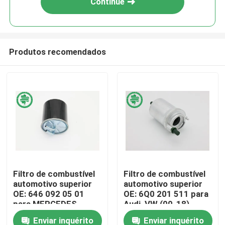
Continue
Produtos recomendados
Casa
Filtro de combustível
Filtro de combustível
automotivo superior
automotivo superior
Produtos
OE: 646 092 05 01
OE: 6Q0 201 511 para
para MERCEDES-
Audi, VW (00-18),
BENZ, SMART
SEAT
Enviar inquérito
Enviar inquérito
Vídeos