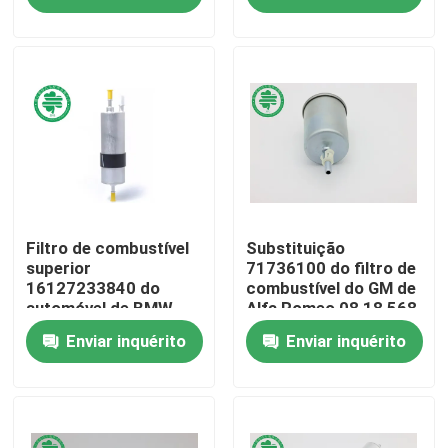
Sobre nós
Excursão da fábrica
Controle da qualidade
Contacte-nos
Filtro de combustível
Substituição
superior
71736100 do filtro de
16127233840 do
combustível do GM de
automóvel de BMW
Alfa Romeo 08 18 568
Notícia
para camioneta
para HODEN OPEL
Enviar inquérito
Enviar inquérito
Filtros de ar do motor automotivo
Filtros de ar automotivos da cabine