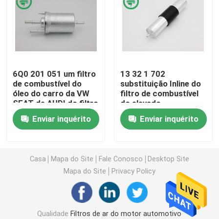
Filtro de combustível do automóvel
Filtro de óleo do cartucho
6Q0 201 051 um filtro
13 32 1 702
de combustível do
substituição Inline do
Rotação em filtro de óleo
óleo do carro da VW
filtro de combustível
SEAT de AUDI do filtro
do elevado
de combustível do
desempenho de BMW
Filtros de combustível diesel
Enviar inquérito
Enviar inquérito
automóvel
de 632 universais
Filtros da transmissão automática
Casa
Mapa do Site
Fale Conosco
Desktop Site
Mapa do Site
Privacy Policy
Marine Engine Filters
Filtros resistentes
Qualidade
Filtros de ar do motor automotivo