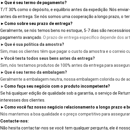
►
Que é seu termo de pagamento?
T/T 30% como o depósito, e equilíbrio antes da expedição. Nós envia
antes da entrega. Se nós somos
 uma cooperação a longo prazo, o t
►
Como sobre seu prazo de entrega?
Geralmente, se nós temos bens no estoque, 5-7 dias são necessário
pagamento avançado.
O prazo de entrega específico depende dos ar
►
Que é sua política da amostra?
Sim, mas os clientes têm que pagar o custo da amostra e o correio c
►
Você testa todos seus bens antes da entrega?
Sim, nós testamos produtos de 100% antes da entrega para assegura
►
Que é seu termo da embalagem?
Geralmente a embalagem neutra, nossa embalagem colorida ou de acor
►
Como faça seu negócio com o produto incompetente?
Se há qualquer edição de qualidade sob a garantia, o serviço de Retu
interesses dos clientes.
►
Como você faz nosso negócio relacionamento a longo prazo e 
Nós mantemos a boa qualidade e o preço competitivo para assegurar 
Contacte-nos:
Não hesita contactar-nos se você tem qualquer pergunta, ele é nosso