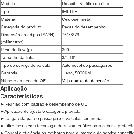
Modelo
Rotação-No filtro de óleo
Tipo
IFILTER
Material
Celulose, metal
Categoria do produto
Peças do desempenho
Dimensão do artigo (L*W*H)
76*76*79
(milímetros)
Peso de Itew (g)
300
Tamanho da linha
3/4-16”
Tipo de serviço do veículo
Automóvel de passageiros
Garantia
1 ano, 5000KM
Número da peça de OE
Veja abaixo da descrição
Aplicação
Características
►
Reunião com padrão e desempenho de OE
►
Aplicação do ajuste e categoria provada
►
Longa vida para o passageiro e veículos commerial
►
Filtre meios com tecnologia da resina fenólico para cobrir a prot
►
Caudal e eficiência os melhores para o intervalo do serviço especifi