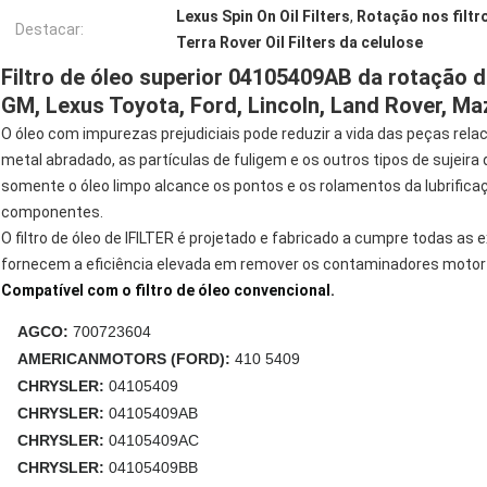
Lexus Spin On Oil Filters
,
Rotação nos filtr
Destacar:
Terra Rover Oil Filters da celulose
Filtro de óleo superior 04105409AB da rotação 
GM, Lexus Toyota, Ford, Lincoln, Land Rover, M
O óleo com impurezas prejudiciais pode reduzir a vida das peças relaci
metal abradado, as partículas de fuligem e os outros tipos de sujeira
somente o óleo limpo alcance os pontos e os rolamentos da lubrific
componentes.
O filtro de óleo de IFILTER é projetado e fabricado a cumpre todas as
fornecem a eficiência elevada em remover os contaminadores motor-p
Compatível com o filtro de óleo convencional.
AGCO:
700723604
AMERICANMOTORS (FORD):
410 5409
CHRYSLER:
04105409
CHRYSLER:
04105409AB
CHRYSLER:
04105409AC
CHRYSLER:
04105409BB