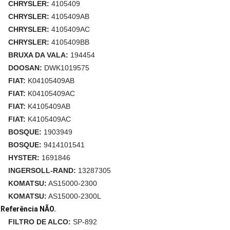
CHRYSLER:
4105409
CHRYSLER:
4105409AB
CHRYSLER:
4105409AC
CHRYSLER:
4105409BB
BRUXA DA VALA:
194454
DOOSAN:
DWK1019575
FIAT:
K04105409AB
FIAT:
K04105409AC
FIAT:
K4105409AB
FIAT:
K4105409AC
BOSQUE:
1903949
BOSQUE:
9414101541
HYSTER:
1691846
INGERSOLL-RAND:
13287305
KOMATSU:
AS15000-2300
KOMATSU:
AS15000-2300L
Referência NÃO.
FILTRO DE ALCO:
SP-892