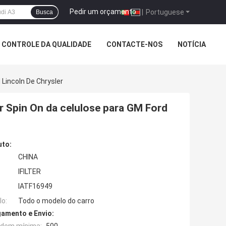
Pedir um orçamento
|
Portuguese
Busca
CONTROLE DA QUALIDADE
CONTACTE-NOS
NOTÍCIA
Lincoln De Chrysler
r Spin On da celulose para GM Ford
uto:
CHINA
IFILTER
IATF16949
o:
Todo o modelo do carro
amento e Envio: