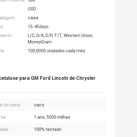
rdem mínima:
500
USD
alagem:
caixa
a:
15-45days
mento:
L/C, D/A, D/P, T/T, Western Union,
MoneyGram
te:
100,0000 unidades cada mês
celulose para GM Ford Lincoln de Chrysler
o do carro:
carro
tia:
1 ano, 5000 milhas
dade:
100% testado