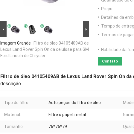
Quantidade de o
Preço:
Detalhes da emb
Tempo de entreg
Termos de paga
Imagem Grande :
Filtro de óleo 04105409AB de
Lexus Land Rover Spin On da celulose para GM
Habilidade da fon
Ford Lincoln de Chrysler
Contato
Filtro de óleo 04105409AB de Lexus Land Rover Spin On da 
descrição
Tipo do filtro:
Auto peças do filtro de óleo
Model
Material:
Filtre o papel, metal
Garan
Tamanho:
76*76*79
Quali