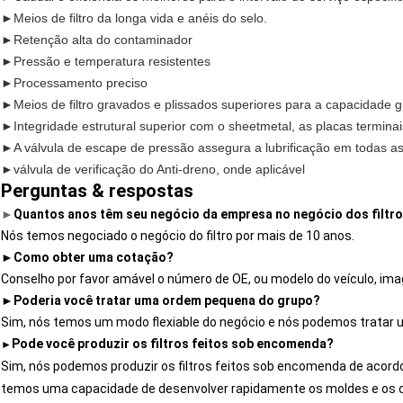
►
Meios de filtro da longa vida e anéis do selo.
►
Retenção alta do contaminador
►
Pressão e temperatura resistentes
►
Processamento preciso
►
Meios de filtro gravados e plissados superiores para a capacidade g
►
Integridade estrutural superior com o sheetmetal, as placas termina
►
A válvula de escape de pressão assegura a lubrificação em todas a
►
válvula de verificação do Anti-dreno, onde aplicável
Perguntas & respostas
►
Quantos anos têm seu negócio da empresa no negócio dos filtr
Nós temos negociado o negócio do filtro por mais de 10 anos.
►
Como obter uma cotação?
Conselho por favor amável o número de OE, ou modelo do veículo, ima
►
Poderia você tratar uma ordem pequena do grupo?
Sim, nós temos um modo flexiable do negócio e nós podemos tratar
Pode você produzir os filtros feitos sob encomenda?
►
Sim, nós podemos produzir os filtros feitos sob encomenda de acor
temos uma capacidade de desenvolver rapidamente os moldes
e os d